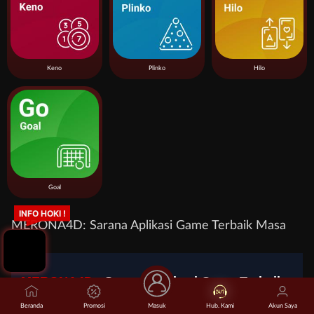
Keno
Plinko
Hilo
Goal
INFO HOKI !
MERONA4D: Sarana Aplikasi Game Terbaik Masa
Kini
MERONA4D
: Sarana Aplikasi Game Terbaik
Masa Kini
Beranda
Promosi
Masuk
Hub. Kami
Akun Saya