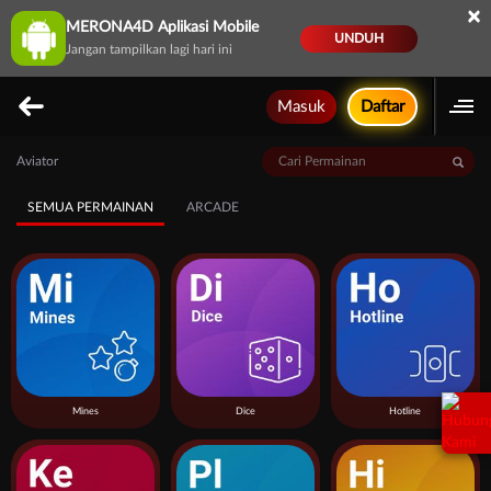
×
MERONA4D Aplikasi Mobile
UNDUH
Jangan tampilkan lagi hari ini
Masuk
Daftar
Aviator
SEMUA PERMAINAN
ARCADE
Mines
Dice
Hotline