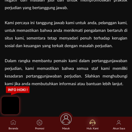
negatif dari masalah judi dan untuk mempromosikan praktek
perjudian yang bertanggung jawab.
Kami percaya ini tanggung jawab kami untuk anda, pelanggan kami,
untuk memastikan bahwa anda menikmati pengalaman bertaruh di
situs kami, sementara tetap menyadari penuh terhadap kerugian
sosial dan keuangan yang terkait dengan masalah perjudian.
Dalam rangka membantu pemain kami dalam pertanggunjawaban
perjudian, kami memastikan bahwa semua staf kami memiliki
kesadaran pertanggunjawaban perjudian. Silahkan menghubungi
kami jika anda membutuhkan informasi atau bantuan lebih lanjut.
INFO HOKI !
SELALU DALAM KENDALI
Beranda
Promosi
Masuk
Hub. Kami
Akun Saya