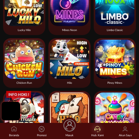
Lucky Hilo
Mines Neon
Limbo Classic
Chicken Run
Hilo
Pinoy Mines
INFO HOKI !
Beranda
Promosi
Masuk
Hub. Kami
Akun Saya
Mines Maple
Hilo Gold Rush
Candy Mines