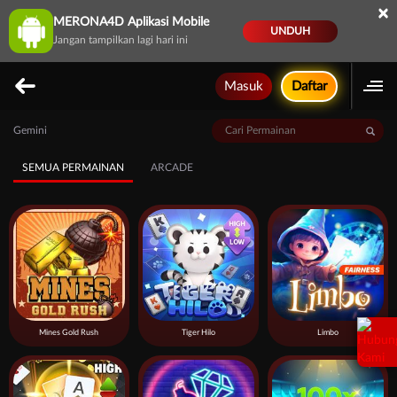
×
MERONA4D Aplikasi Mobile
UNDUH
Jangan tampilkan lagi hari ini
Masuk
Daftar
Gemini
SEMUA PERMAINAN
ARCADE
Mines Gold Rush
Tiger Hilo
Limbo