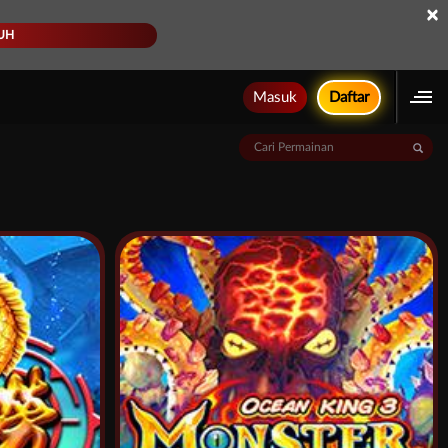
×
UH
Masuk
Daftar