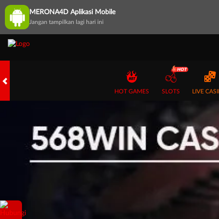
MERONA4D Aplikasi Mobile
Jangan tampilkan lagi hari ini
HOT GAMES
SLOTS
LIVE CAS