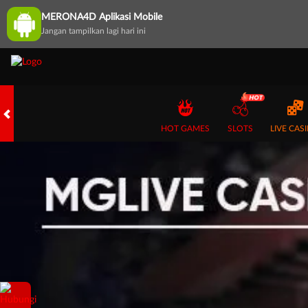
MERONA4D Aplikasi Mobile
Jangan tampilkan lagi hari ini
HOT GAMES
SLOTS
LIVE CAS