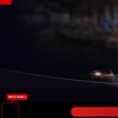
INFO HOKI !