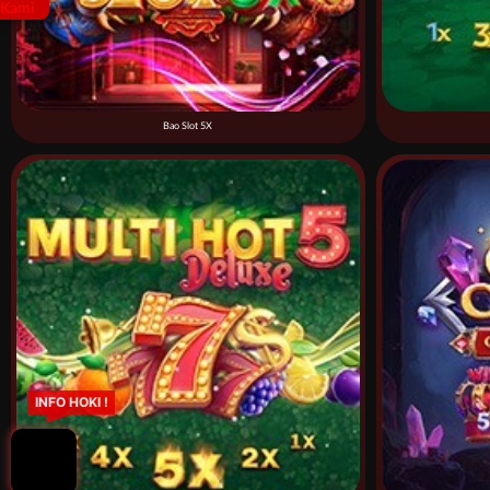
Bao Slot 5X
INFO HOKI !