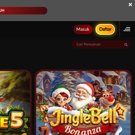
×
UH
Masuk
Daftar