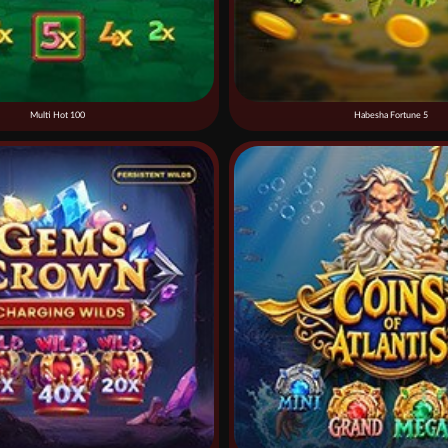
Multi Hot 100
Habesha Fortune 5