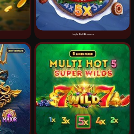
Jingle Bell Bonanza