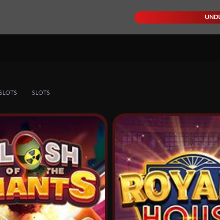
UND
SLOTS
SLOTS