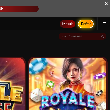
×
UH
Masuk
Daftar