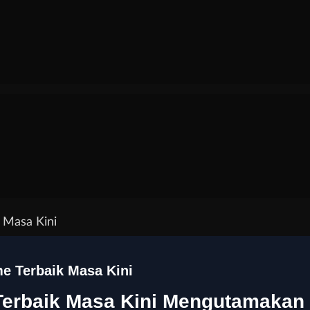
 Masa Kini
me Terbaik Masa Kini
 Terbaik Masa Kini Mengutamakan