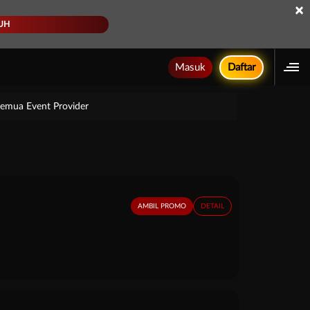
×
UH
Masuk
Daftar
emua Event Provider
AMBIL PROMO
DETAIL