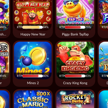
94%
RTP
84%
RTP
79%
RTP
Shade Dragons Fishing
Happy New Year
Piggy Bank TapTap
94%
RTP
80%
RTP
83%
RTP
r
Mines 2
Crazy King Kong