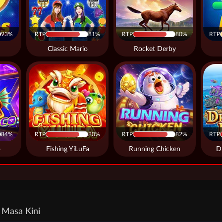
93%
RTP
81%
RTP
80%
RTP
Classic Mario
Rocket Derby
84%
RTP
80%
RTP
82%
RTP
o
Fishing YiLuFa
Running Chicken
Dr
 Masa Kini