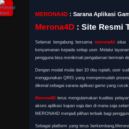
MERONA4D
: Sarana Aplikasi Ga
Merona4D
: Site Resmi
Selamat bergabung bersama
merona4d
situs
kenyamanan kepada setiap user. Melalui layana
pengguna bisa menikmati pengalaman bermain de
Dengan modal mulai dari 10 ribu rupiah, user sud
menggunakan QRIS yang mempermudah proses tra
dikenal sebagai sarana aplikasi game yang cocok
Merona4D
terus mengutamakan kualitas pelayan
akses aplikasi kapan saja dan di mana saja sela
MERONA4D menjadi pilihan terbaik bagi penggu
Sebagai platform yang terus berkembang,Merona