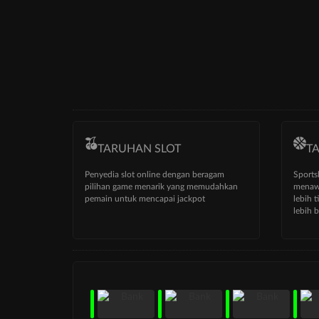
TARUHAN SLOT
T
Penyedia slot online dengan beragam
Sports
pilihan game menarik yang memudahkan
menawa
pemain untuk mencapai jackpot
lebih 
lebih 