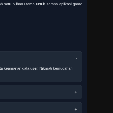
h satu pilihan utama untuk sarana aplikasi game
rta keamanan data user. Nikmati kemudahan