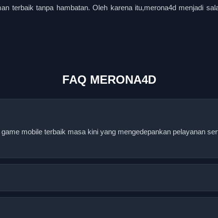
n terbaik tanpa hambatan. Oleh karena itu,merona4d menjadi sala
FAQ MERONA4D
 game mobile terbaik masa kini yang mengedepankan pelayanan se