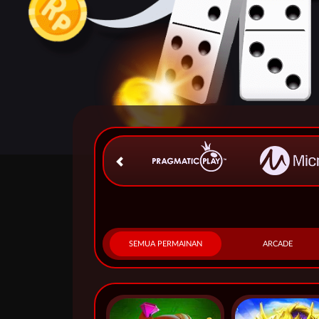
SEMUA PERMAINAN
ARCADE