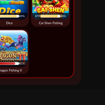
89%
RTP
88%
Dice
Cai Shen Fishing
81%
agon Fishing II