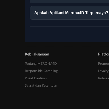
Apakah Aplikasi Merona4D Terpercaya?
Kebijaksanaan
Platf
Tentang MERONA4D
Promos
Responsible Gambling
Loyalty
Pusat Bantuan
Referra
Syarat dan Ketentuan