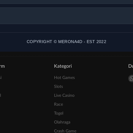
COPYRIGHT © MERONA4D - EST 2022
orm
Kategori
D
i
Hot Games
Slots
l
Live Casino
Race
Togel
Olahraga
Crash Game