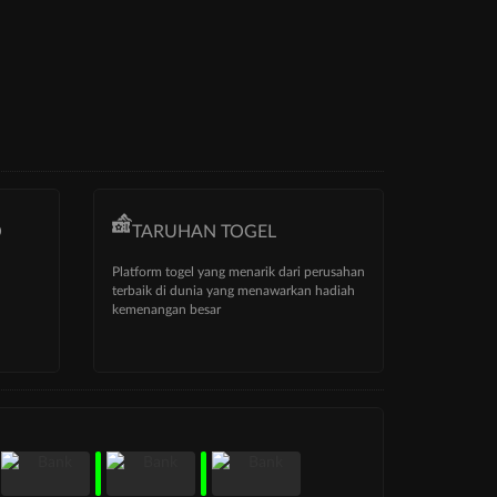
O
TARUHAN TOGEL
Platform togel yang menarik dari perusahan
terbaik di dunia yang menawarkan hadiah
kemenangan besar