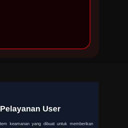
 Pelayanan User
sistem keamanan yang dibuat untuk memberikan