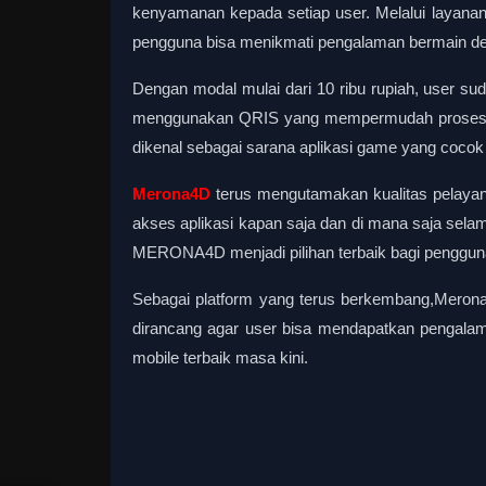
kenyamanan kepada setiap user. Melalui layana
pengguna bisa menikmati pengalaman bermain de
Dengan modal mulai dari 10 ribu rupiah, user sud
menggunakan QRIS yang mempermudah proses tra
dikenal sebagai sarana aplikasi game yang cocok
Merona4D
terus mengutamakan kualitas pelayan
akses aplikasi kapan saja dan di mana saja sela
MERONA4D menjadi pilihan terbaik bagi penggu
Sebagai platform yang terus berkembang,Merona
dirancang agar user bisa mendapatkan pengalama
mobile terbaik masa kini.