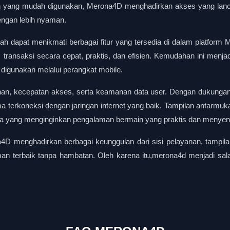
n yang mudah digunakan, Merona4D menghadirkan akses yang lancar
ngan lebih nyaman.
ah dapat menikmati berbagai fitur yang tersedia di dalam platform M
nsaksi secara cepat, praktis, dan efisien. Kemudahan ini menja
 digunakan melalui perangkat mobile.
an, kecepatan akses, serta keamanan data user. Dengan dukungan 
ma terkoneksi dengan jaringan internet yang baik. Tampilan antar
na yang menginginkan pengalaman bermain yang praktis dan menye
4D menghadirkan berbagai keunggulan dari sisi pelayanan, tampila
n terbaik tanpa hambatan. Oleh karena itu,merona4d menjadi sala