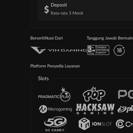
Deposit
Rata-rata 3 Menit
Bersertifikasi Dari
Tanggung Jawab Bermain
Platform Penyedia Layanan
Slots