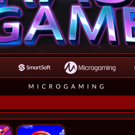
MICROGAMING