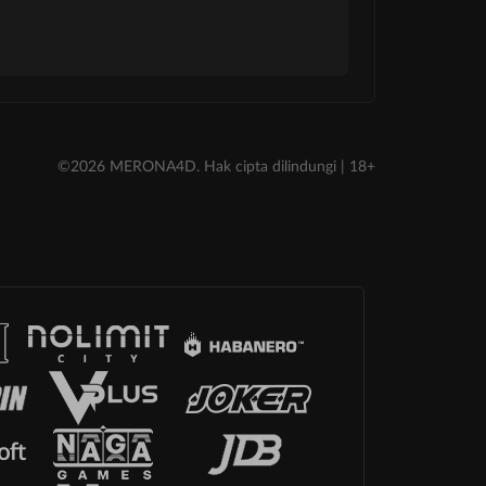
©2026 MERONA4D. Hak cipta dilindungi | 18+