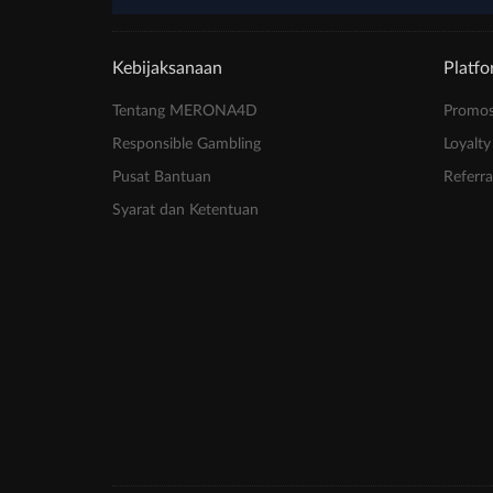
Kebijaksanaan
Platf
Tentang MERONA4D
Promos
Responsible Gambling
Loyalty
Pusat Bantuan
Referra
Syarat dan Ketentuan