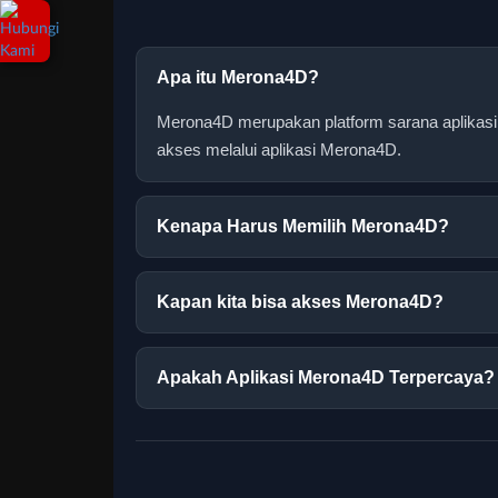
Apa itu Merona4D?
Merona4D merupakan platform sarana aplikasi
akses melalui aplikasi Merona4D.
Kenapa Harus Memilih Merona4D?
Kapan kita bisa akses Merona4D?
Apakah Aplikasi Merona4D Terpercaya?