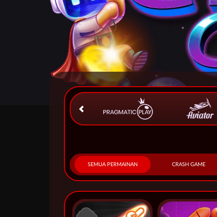
SEMUA PERMAINAN
CRASH GAME