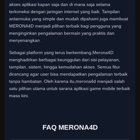
akses aplikasi kapan saja dan di mana saja selama
terkoneksi dengan jaringan internet yang baik. Tampilan
antarmuka yang simple dan mudah dipahami juga membuat
MERONA4D menjadi pilihan terbaik bagi pengguna yang
menginginkan pengalaman bermain yang praktis dan
menyenangkan.
Sebagai platform yang terus berkembang,Merona4D
menghadirkan berbagai keunggulan dari sisi pelayanan,
tampilan, sistem, hingga kemudahan akses. Semua fitur
dirancang agar user bisa mendapatkan pengalaman terbaik
tanpa hambatan. Oleh karena itu,merona4d menjadi salah
satu pilihan utama untuk sarana aplikasi game mobile terbaik
masa kini.
FAQ MERONA4D