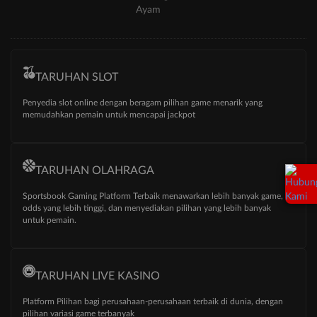
Ayam
TARUHAN SLOT
Penyedia slot online dengan beragam pilihan game menarik yang
memudahkan pemain untuk mencapai jackpot
TARUHAN OLAHRAGA
Sportsbook Gaming Platform Terbaik menawarkan lebih banyak game,
odds yang lebih tinggi, dan menyediakan pilihan yang lebih banyak
untuk pemain.
TARUHAN LIVE KASINO
Platform Pilihan bagi perusahaan-perusahaan terbaik di dunia, dengan
pilihan variasi game terbanyak