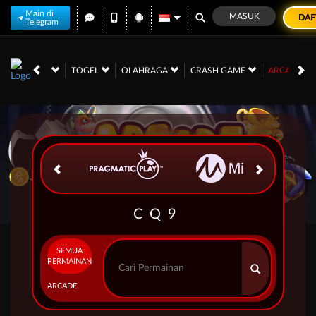
Main di
MASUK
DAF
Telegram
NO
RACE
TOGEL
OLAHRAGA
CRASH GAME
ARCADE
CQ9
SEMUA
PERMAINAN
ARCADE