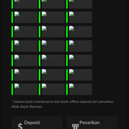
* Selama bank maintenance dan bank offline deposit dan penarikan
tidak dapat diproses
Deposit
Penarikan