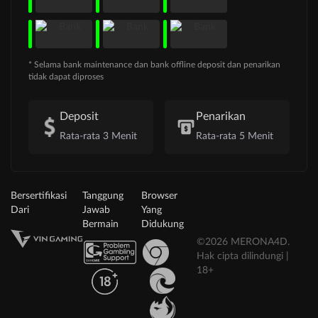
* Selama bank maintenance dan bank offline deposit dan penarikan
tidak dapat diproses
Deposit
Penarikan
Rata-rata 3 Menit
Rata-rata 5 Menit
Bersertifikasi
Tanggung
Browser
Dari
Jawab
Yang
Bermain
Didukung
©2026 MERONA4D.
Hak cipta dilindungi |
18+