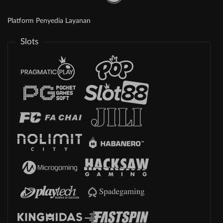
Platform Penyedia Layanan
Slots