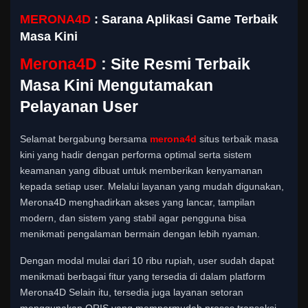
MERONA4D
: Sarana Aplikasi Game Terbaik
Masa Kini
Merona4D
: Site Resmi Terbaik
Masa Kini Mengutamakan
Pelayanan User
Selamat bergabung bersama
merona4d
situs terbaik masa
kini yang hadir dengan performa optimal serta sistem
keamanan yang dibuat untuk memberikan kenyamanan
kepada setiap user. Melalui layanan yang mudah digunakan,
Merona4D menghadirkan akses yang lancar, tampilan
modern, dan sistem yang stabil agar pengguna bisa
menikmati pengalaman bermain dengan lebih nyaman.
Dengan modal mulai dari 10 ribu rupiah, user sudah dapat
menikmati berbagai fitur yang tersedia di dalam platform
Merona4D Selain itu, tersedia juga layanan setoran