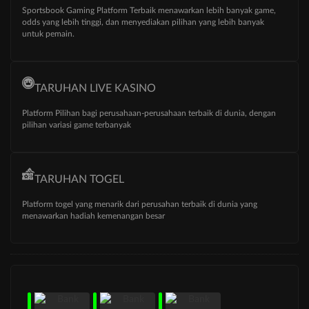
Sportsbook Gaming Platform Terbaik menawarkan lebih banyak game,
odds yang lebih tinggi, dan menyediakan pilihan yang lebih banyak
untuk pemain.
TARUHAN LIVE KASINO
Platform Pilihan bagi perusahaan-perusahaan terbaik di dunia, dengan
pilihan variasi game terbanyak
TARUHAN TOGEL
Platform togel yang menarik dari perusahan terbaik di dunia yang
menawarkan hadiah kemenangan besar