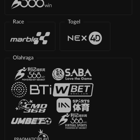
Race
Togel
Olahraga