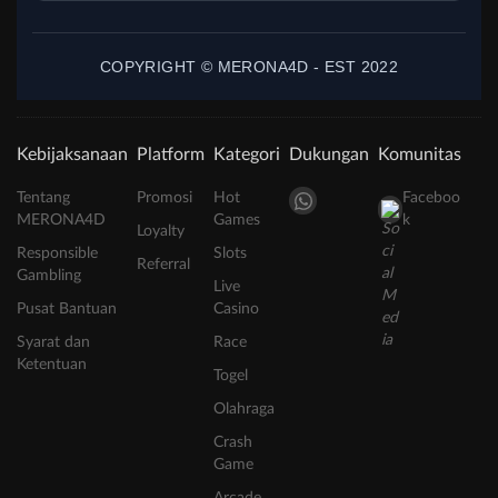
COPYRIGHT © MERONA4D - EST 2022
Kebijaksanaan
Platform
Kategori
Dukungan
Komunitas
Tentang
Promosi
Hot
Faceboo
MERONA4D
Games
k
Loyalty
Responsible
Slots
Referral
Gambling
Live
Pusat Bantuan
Casino
Syarat dan
Race
Ketentuan
Togel
Olahraga
Crash
Game