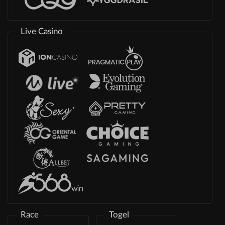
Live Casino
Race
Togel