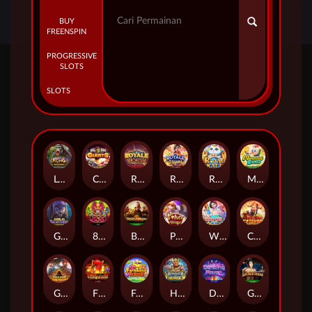
BUY
FREENSPIN
PROGRESSIVE
SLOTS
SLOTS
Legacy of Kong Maxways
Clash of the Giants
Royale House
Royale Vegas
Royal Katt
Mahjong Riches
Gold Panther Maxways
888
Brothers kingdom
Poker Ways
Wild Wet Win
Caishen
Gold Rush Cowboys
Fiery Sevens
Farmland Frenzy Maxways
Hammer of Thunder
Dancing Fever
Golden Lotus SE