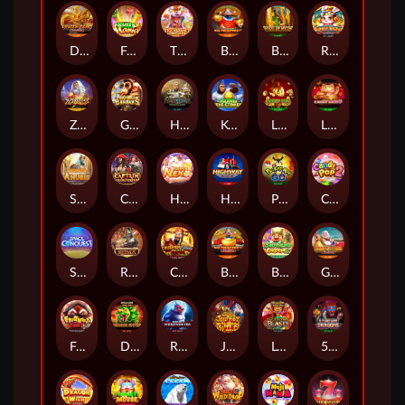
Dragon Gold SA
Fruits Mania
Tiger Dance
Big Prosperity
Book of Myth
Rabbit Riches
ZEUS
Going Bananas Inc
Heroes
Kong The Striker
Lucky Koi
Lucky Meow
Secrets of Anubis
Captain Golds Fortune
Happy Neko
Highway Fortune
Pocket Mon Go
Candy Pop 2
Space Conquest
Roma
Caishen Deluxe Maxways
Big Prosperity SA
Brothers Kingdom 2
Great Stars SA
Fruit Ninja Fury
Dragon Empire
Rise Of Werewolves
Journey to the Wild
Legendary Beasts Saga
5 Fortune Dragons