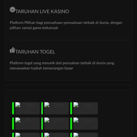
TARUHAN LIVE KASINO
Platform Pilihan bagi perusahaan-perusahaan terbaik di dunia, dengan
pilihan variasi game terbanyak
TARUHAN TOGEL
Platform togel yang menarik dari perusahan terbaik di dunia yang
menawarkan hadiah kemenangan besar