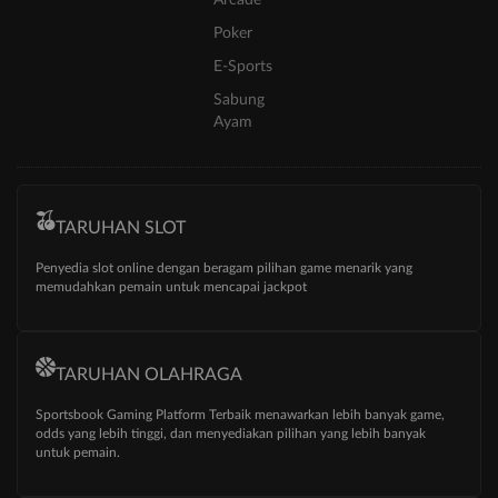
Arcade
Poker
E-Sports
Sabung
Ayam
TARUHAN SLOT
Penyedia slot online dengan beragam pilihan game menarik yang
memudahkan pemain untuk mencapai jackpot
TARUHAN OLAHRAGA
Sportsbook Gaming Platform Terbaik menawarkan lebih banyak game,
odds yang lebih tinggi, dan menyediakan pilihan yang lebih banyak
untuk pemain.