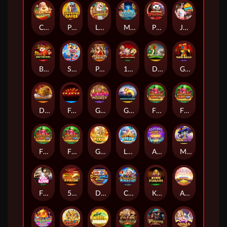
Christmas Tree of Wonders
Pharaoh Gates
Lucky Horse
Mayan Gems
Ping Pong Panda
Juicy Market
Baby Cai Shen
Sugar Party
Princess Wang
168 Fortunes
Double Fortune
Golden Chicken
Dragon Gold
FaFaFa
Golden Monkey
Golden Whale
Fiery Sevens Hot 5
Fiery Sevens Hot 20
Fiery Sevens Hot 50
Fiery Sevens Hot 100
Golden Pixiu
Lucky Twin Sea
Alchemy Quest Level Up
Magic Kitty
First Love
5 Fortune
Double Flame
Christmas Miracles
King Pharaoh
Alchemy Quest Jackpot