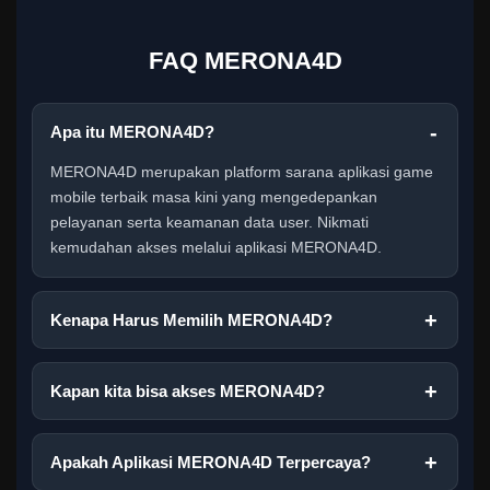
FAQ MERONA4D
Apa itu MERONA4D?
MERONA4D merupakan platform sarana aplikasi game
mobile terbaik masa kini yang mengedepankan
pelayanan serta keamanan data user. Nikmati
kemudahan akses melalui aplikasi MERONA4D.
Kenapa Harus Memilih MERONA4D?
Kapan kita bisa akses MERONA4D?
Apakah Aplikasi MERONA4D Terpercaya?