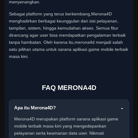
menyenangkan.
Sebagai platform yang terus berkembang,Merona4D
menghadirkan berbagai keunggulan dari sisi pelayanan,
tampilan, sistem, hingga kemudahan akses. Semua fitur
dirancang agar user bisa mendapatkan pengalaman terbaik
tanpa hambatan. Oleh karena itu,merona4d menjadi salah
satu pilihan utama untuk sarana aplikasi game mobile terbaik
masa kini.
FAQ MERONA4D
Apa itu Merona4D?
Merona4D merupakan platform sarana aplikasi game
mobile terbaik masa kini yang mengedepankan
pelayanan serta keamanan data user. Nikmati