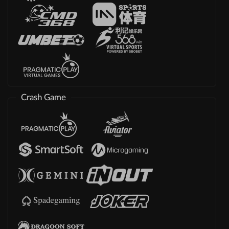
Crash Game