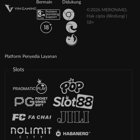
Bermain
Didukung
©2026 MERONA4D.
Hak cipta dilindungi |
18+
Platform Penyedia Layanan
Slots