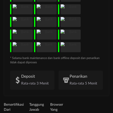
* Selama bank maintenance dan bank offline deposit dan penarikan
tidak dapat diproses
Deposit
Penarikan
Rata-rata 3 Menit
Rata-rata 5 Menit
Bersertifikasi
Tanggung
Browser
Dari
Jawab
Yang