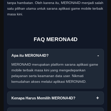
tanpa hambatan. Oleh karena itu, MERONA4D menjadi salah
satu pilihan utama untuk sarana aplikasi game mobile terbaik
masa kini.
FAQ MERONA4D
Apa itu MERONA4D?
MERONA4D merupakan platform sarana aplikasi game
mobile terbaik masa kini yang mengedepankan
pelayanan serta keamanan data user. Nikmati
kemudahan akses melalui aplikasi MERONA4D.
Kenapa Harus Memilih MERONA4D?