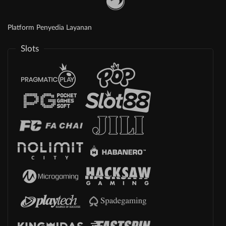
Platform Penyedia Layanan
Slots