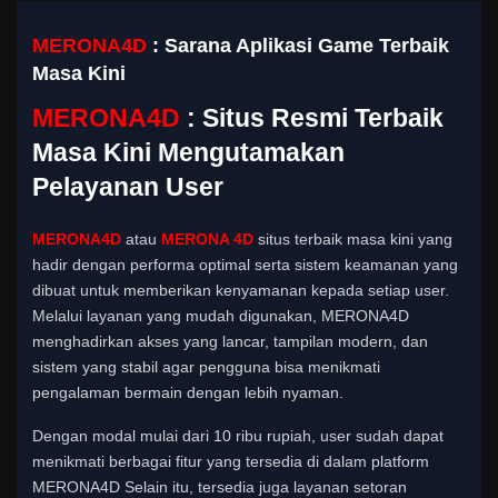
MERONA4D
: Sarana Aplikasi Game Terbaik
Masa Kini
MERONA4D
: Situs Resmi Terbaik
Masa Kini Mengutamakan
Pelayanan User
MERONA4D
atau
MERONA 4D
situs terbaik masa kini yang
hadir dengan performa optimal serta sistem keamanan yang
dibuat untuk memberikan kenyamanan kepada setiap user.
Melalui layanan yang mudah digunakan, MERONA4D
menghadirkan akses yang lancar, tampilan modern, dan
sistem yang stabil agar pengguna bisa menikmati
pengalaman bermain dengan lebih nyaman.
Dengan modal mulai dari 10 ribu rupiah, user sudah dapat
menikmati berbagai fitur yang tersedia di dalam platform
MERONA4D Selain itu, tersedia juga layanan setoran