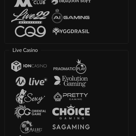
Live Casino