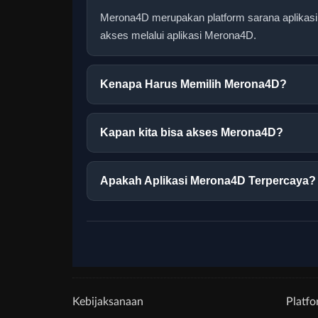
Merona4D merupakan platform sarana aplikasi
akses melalui aplikasi Merona4D.
Kenapa Harus Memilih Merona4D?
Kapan kita bisa akses Merona4D?
Apakah Aplikasi Merona4D Terpercaya?
Kebijaksanaan
Platf