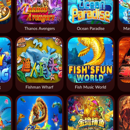
Thanos Avengers
Ocean Paradise
Mas
g
Fishman Wharf
Fish Music World