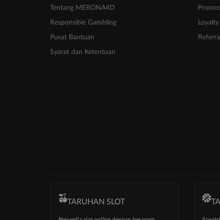
Tentang MERONA4D
Promos
Responsible Gambling
Loyalty
Pusat Bantuan
Referra
Syarat dan Ketentuan
TARUHAN SLOT
T
Penyedia slot online dengan beragam
Sports