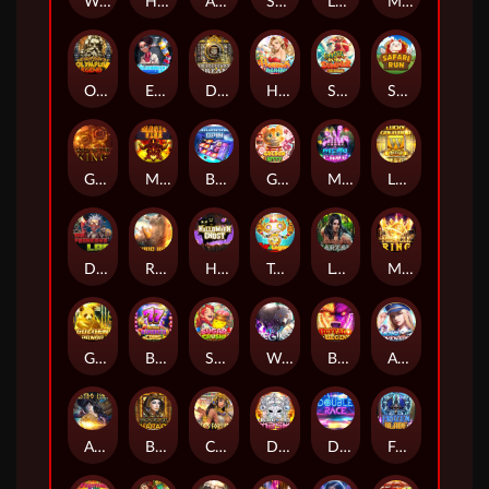
Western Sherrif
Holy Knight
Amazing Soda Rush
Secret Ball
Little Witch's Fortune
Monkey King
Olympus Legend
Elizabeth Lab
Detective’s Dream
Hottie’s Vacation
Santa in the Summer
Safari Run
Gold of the King
Magic Fire
BigBang Spin
Golden Kitty
Mega Cave
Lucky Goldbar
Dr.Franken’s Lab
Rhino King
Halloween Ghost
Toy of Legend
Legend of Tarzan
Miracle Ring
Golden Panda
Bonanza Coins
Sugar Crush!
Wolf Begins
Buffalo Begins
Aero Adventure
Astro Luck
Book of Pharaoh
Cleo’s Fortune
Diamond Mask
Double Race
Frozen Blade