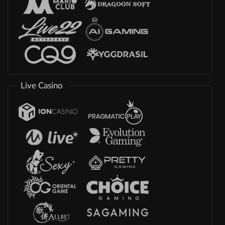
Live Casino