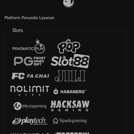
Platform Penyedia Layanan
Slots