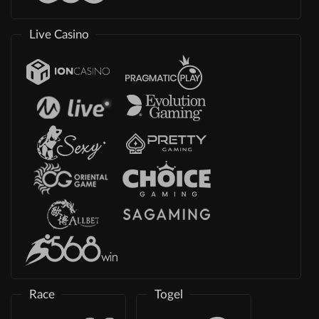
Live Casino
Race
Togel