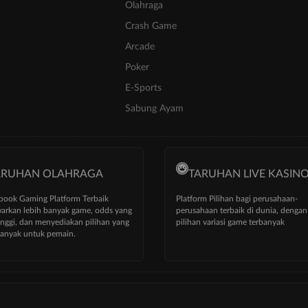
Olahraga
Crash Game
Arcade
Poker
E-Sports
Sabung Ayam
ARUHAN OLAHRAGA
TARUHAN LIVE KASIN
book Gaming Platform Terbaik
Platform Pilihan bagi perusahaan-
rkan lebih banyak game, odds yang
perusahaan terbaik di dunia, dengan
tinggi, dan menyediakan pilihan yang
pilihan variasi game terbanyak
banyak untuk pemain.