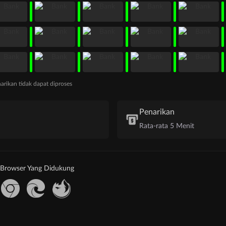
arikan tidak dapat diproses
Penarikan
Rata-rata 5 Menit
Browser Yang Didukung