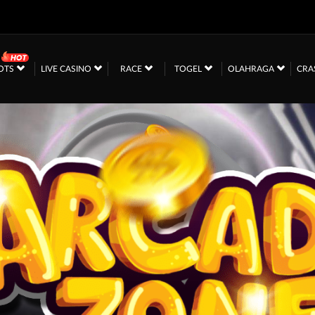
OTS
LIVE CASINO
RACE
TOGEL
OLAHRAGA
CRA