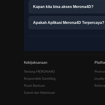
Kapan kita bisa akses Merona4D?
Apakah Aplikasi Merona4D Terpercaya?
Kebijaksanaan
Platf
Tentang MERONA4D
Promos
Responsible Gambling
Loyalty
Pusat Bantuan
Referra
Syarat dan Ketentuan