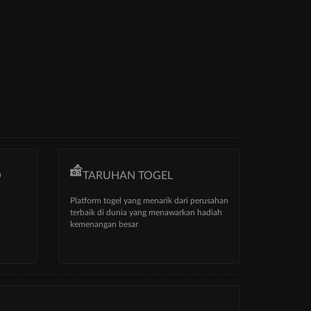
O
TARUHAN TOGEL
Platform togel yang menarik dari perusahan
terbaik di dunia yang menawarkan hadiah
kemenangan besar