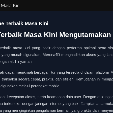
 Masa Kini
me Terbaik Masa Kini
 Terbaik Masa Kini Mengutamakan
 terbaik masa kini yang hadir dengan performa optimal serta 
n yang mudah digunakan, Merona4D menghadirkan akses yang lancar
ngan lebih nyaman.
ah dapat menikmati berbagai fitur yang tersedia di dalam platform M
nsaksi secara cepat, praktis, dan efisien. Kemudahan ini menja
 digunakan melalui perangkat mobile.
an, kecepatan akses, serta keamanan data user. Dengan dukungan 
ma terkoneksi dengan jaringan internet yang baik. Tampilan antar
na yang menginginkan pengalaman bermain yang praktis dan menye