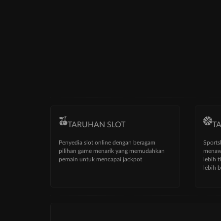
TARUHAN SLOT
T
Penyedia slot online dengan beragam
Sports
pilihan game menarik yang memudahkan
menawa
pemain untuk mencapai jackpot
lebih 
lebih 