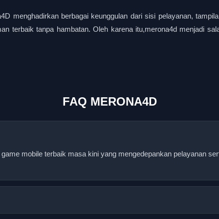
4D menghadirkan berbagai keunggulan dari sisi pelayanan, tampila
n terbaik tanpa hambatan. Oleh karena itu,merona4d menjadi sala
FAQ MERONA4D
 game mobile terbaik masa kini yang mengedepankan pelayanan se