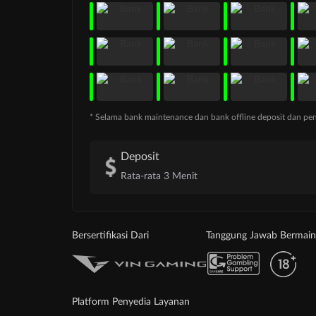
* Selama bank maintenance dan bank offline deposit dan pen
Deposit
Rata-rata 3 Menit
Bersertifikasi Dari
Tanggung Jawab Bermain
Platform Penyedia Layanan