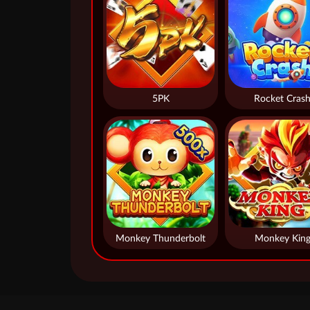
5PK
Rocket Cras
Monkey Thunderbolt
Monkey Kin