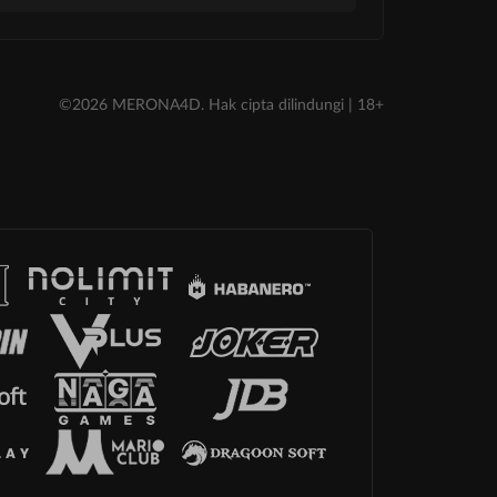
©2026 MERONA4D. Hak cipta dilindungi | 18+