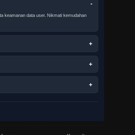
rta keamanan data user. Nikmati kemudahan