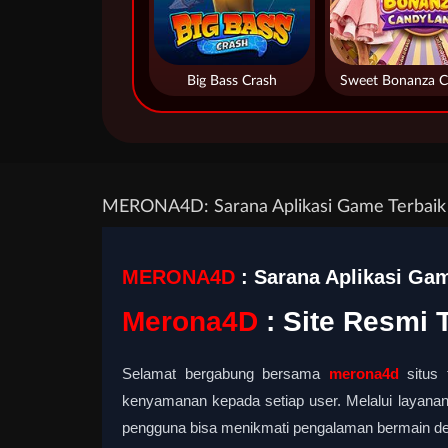
Big Bass Crash
MERONA4D: Sarana Aplikasi Game Terbaik
MERONA4D
: Sarana Aplikasi Ga
Merona4D
: Site Resmi
Selamat bergabung bersama
merona4d
situs
kenyamanan kepada setiap user. Melalui layana
pengguna bisa menikmati pengalaman bermain de