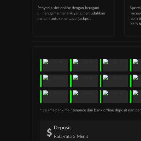
Penyedia slot online dengan beragam
Sports
pilihan game menarik yang memudahkan
menawa
pemain untuk mencapai jackpot
lebih 
lebih 
* Selama bank maintenance dan bank offline deposit dan pen
Deposit
Rata-rata 3 Menit