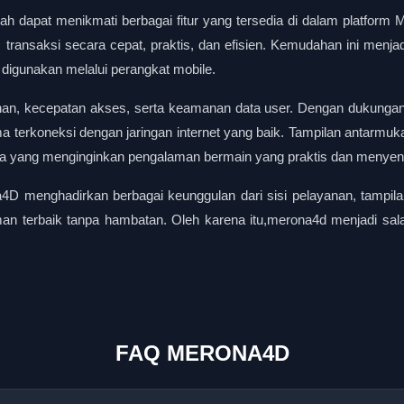
ah dapat menikmati berbagai fitur yang tersedia di dalam platform M
nsaksi secara cepat, praktis, dan efisien. Kemudahan ini menja
 digunakan melalui perangkat mobile.
an, kecepatan akses, serta keamanan data user. Dengan dukungan 
ma terkoneksi dengan jaringan internet yang baik. Tampilan antar
na yang menginginkan pengalaman bermain yang praktis dan menye
4D menghadirkan berbagai keunggulan dari sisi pelayanan, tampila
n terbaik tanpa hambatan. Oleh karena itu,merona4d menjadi sala
FAQ MERONA4D