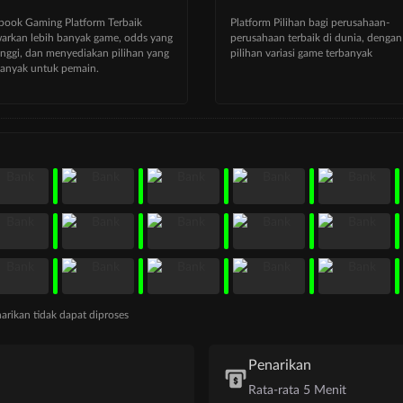
book Gaming Platform Terbaik
Platform Pilihan bagi perusahaan-
rkan lebih banyak game, odds yang
perusahaan terbaik di dunia, dengan
tinggi, dan menyediakan pilihan yang
pilihan variasi game terbanyak
banyak untuk pemain.
arikan tidak dapat diproses
Penarikan
Rata-rata 5 Menit