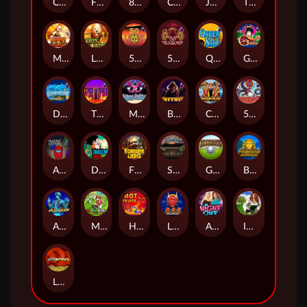
CRAZY 7
FUNKEY MONKEY
8 BALL SLOTS
CIRCUS
JIN QIAN WA
TRIPLE TWISTER
MIGHTY SPARTAN
LION KING
50 LIONS
50 DRAGONS
QUEEN OF THE NILE
GEISHA
DOLPHIN TREASURE
TIKI TORCH
MISS KITTY
BUFFALO
CHOY SUN DOA
5 DRAGONS
AMONG US
DRAGON BALL
FORTUNE LIONS
SILVER BULLET
GOLDEN TOUR
BOY KING
Aladdin Wishes
MARIO GOLF
HOT FRUITS 20
LONG LONG LONG
A NIGHT OUT
IRISH LUCK
LOTTO MADNESS