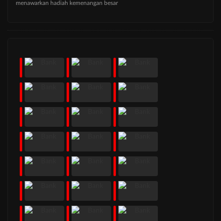
menawarkan hadiah kemenangan besar