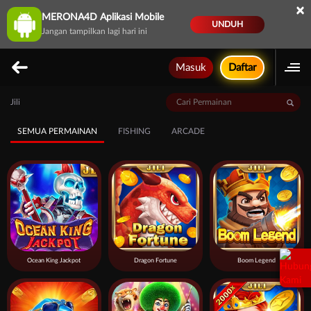
×
MERONA4D Aplikasi Mobile
UNDUH
Jangan tampilkan lagi hari ini
Masuk
Daftar
Jili
SEMUA PERMAINAN
FISHING
ARCADE
Ocean King Jackpot
Dragon Fortune
Boom Legend