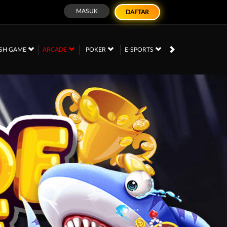
MASUK
DAFTAR
SH GAME
ARCADE
POKER
E-SPORTS
SABUNG AYAM