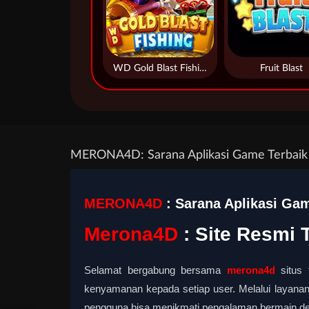
WD Gold Blast Fishing
Fruit Blast
MERONA4D: Sarana Aplikasi Game Terbaik
MERONA4D
: Sarana Aplikasi Ga
Merona4D
: Site Resmi
Selamat bergabung bersama
merona4d
situs
kenyamanan kepada setiap user. Melalui layana
pengguna bisa menikmati pengalaman bermain de