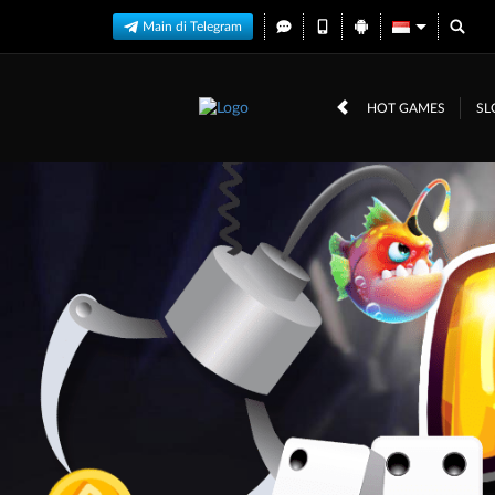
Main di Telegram
HOT GAMES
SL