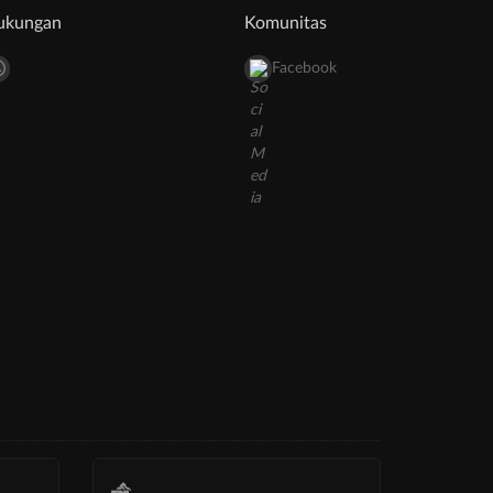
ukungan
Komunitas
Facebook