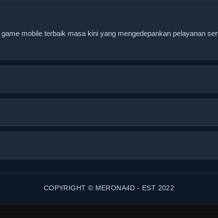
 game mobile terbaik masa kini yang mengedepankan pelayanan se
COPYRIGHT © MERONA4D - EST 2022