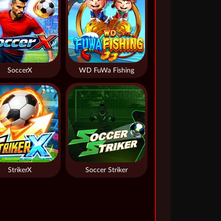
SoccerX
WD FuWa Fishing
StrikerX
Soccer Striker