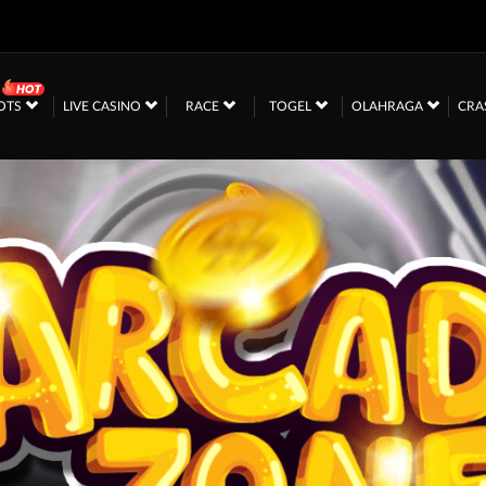
OTS
LIVE CASINO
RACE
TOGEL
OLAHRAGA
CRA