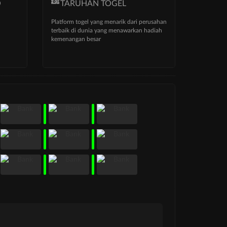
O
TARUHAN TOGEL
Platform togel yang menarik dari perusahan
terbaik di dunia yang menawarkan hadiah
kemenangan besar