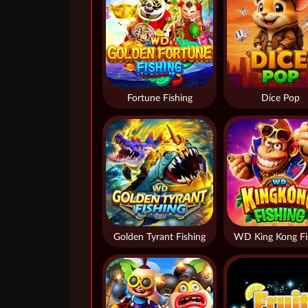
Fortune Fishing
Dice Pop
Golden Tyrant Fishing