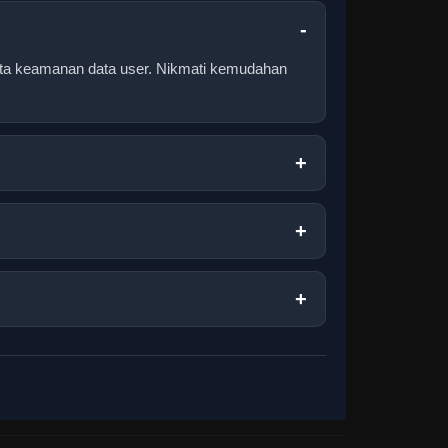
rta keamanan data user. Nikmati kemudahan