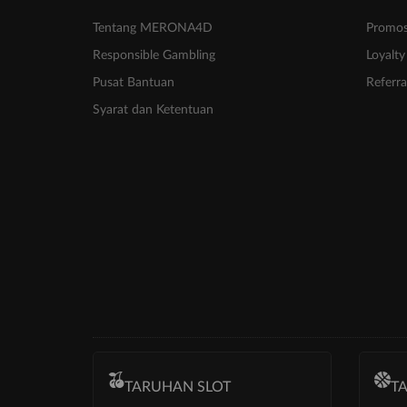
Tentang MERONA4D
Promos
Responsible Gambling
Loyalty
Pusat Bantuan
Referra
Syarat dan Ketentuan
TARUHAN SLOT
T