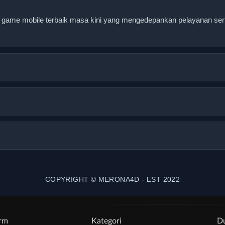
 game mobile terbaik masa kini yang mengedepankan pelayanan se
COPYRIGHT © MERONA4D - EST 2022
orm
Kategori
D