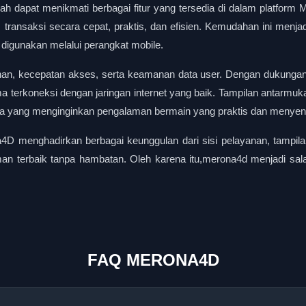
ah dapat menikmati berbagai fitur yang tersedia di dalam platform M
nsaksi secara cepat, praktis, dan efisien. Kemudahan ini menja
 digunakan melalui perangkat mobile.
an, kecepatan akses, serta keamanan data user. Dengan dukungan 
ma terkoneksi dengan jaringan internet yang baik. Tampilan antar
na yang menginginkan pengalaman bermain yang praktis dan menye
4D menghadirkan berbagai keunggulan dari sisi pelayanan, tampila
n terbaik tanpa hambatan. Oleh karena itu,merona4d menjadi sala
FAQ MERONA4D