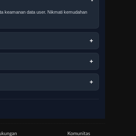
rta keamanan data user. Nikmati kemudahan
ukungan
Komunitas