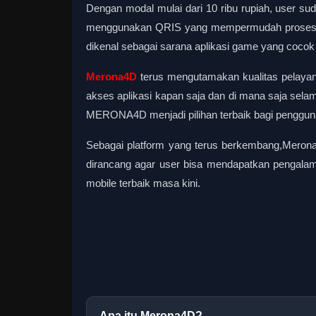
Dengan modal mulai dari 10 ribu rupiah, user sud
menggunakan QRIS yang mempermudah proses tra
dikenal sebagai sarana aplikasi game yang cocok
Merona4D
terus mengutamakan kualitas pelayan
akses aplikasi kapan saja dan di mana saja sela
MERONA4D menjadi pilihan terbaik bagi penggu
Sebagai platform yang terus berkembang,Merona
dirancang agar user bisa mendapatkan pengalama
mobile terbaik masa kini.
Apa itu Merona4D?