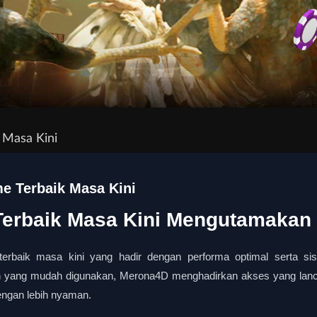
 Masa Kini
me Terbaik Masa Kini
 Terbaik Masa Kini Mengutamakan
 terbaik masa kini yang hadir dengan performa optimal serta 
n yang mudah digunakan, Merona4D menghadirkan akses yang lancar
ngan lebih nyaman.