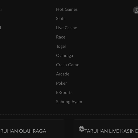
i
Hot Games
Slots
l
Live Casino
Race
Togel
Olahraga
Crash Game
Arcade
Poker
E-Sports
Sabung Ayam
ARUHAN OLAHRAGA
TARUHAN LIVE KASIN