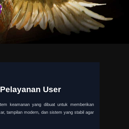
 Pelayanan User
sistem keamanan yang dibuat untuk memberikan
, tampilan modern, dan sistem yang stabil agar