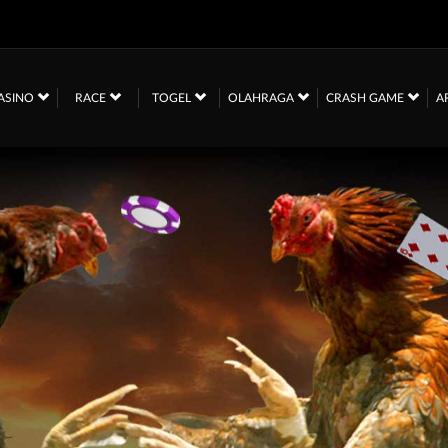
CASINO
RACE
TOGEL
OLAHRAGA
CRASH GAME
A