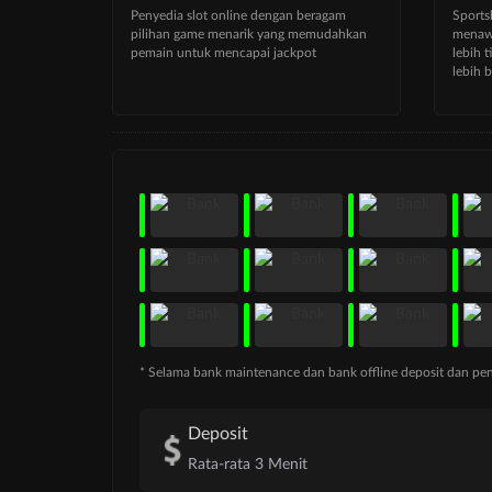
Penyedia slot online dengan beragam
Sports
pilihan game menarik yang memudahkan
menawa
pemain untuk mencapai jackpot
lebih 
lebih 
* Selama bank maintenance dan bank offline deposit dan pen
Deposit
Rata-rata 3 Menit