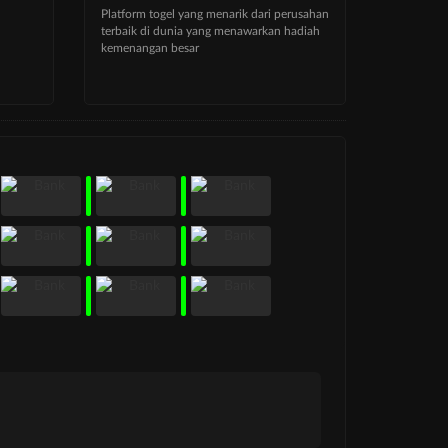
Platform togel yang menarik dari perusahan
terbaik di dunia yang menawarkan hadiah
kemenangan besar