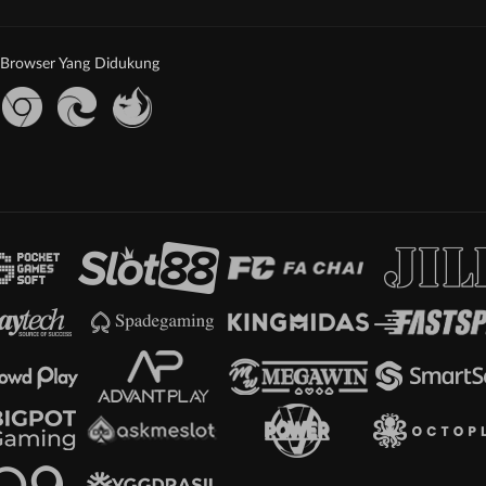
Browser Yang Didukung