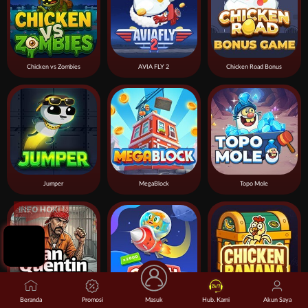
Chicken vs Zombies
AVIA FLY 2
Chicken Road Bonus
Jumper
MegaBlock
Topo Mole
INFO HOKI !
Beranda
Promosi
Masuk
Hub. Kami
Akun Saya
Twist San Quentin
Crash
Chicken Banana