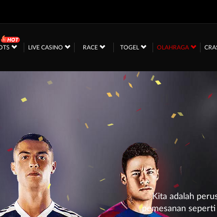
OTS
LIVE CASINO
RACE
TOGEL
OLAHRAGA
CRA
Kita adalah peru
pemesanan seperti 