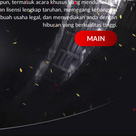
pun, termasuk acara khusus yang mendunia. Kita
an lisensi lengkap taruhan, memegang kebanggan
buah usaha legal, dan menyediakan anda dengan
hiburan yang berkualitas tinggi.
MAIN