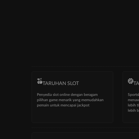
TARUHAN SLOT
T
Penyedia slot online dengan beragam
Sports
pilihan game menarik yang memudahkan
menawa
pemain untuk mencapai jackpot
lebih 
lebih 