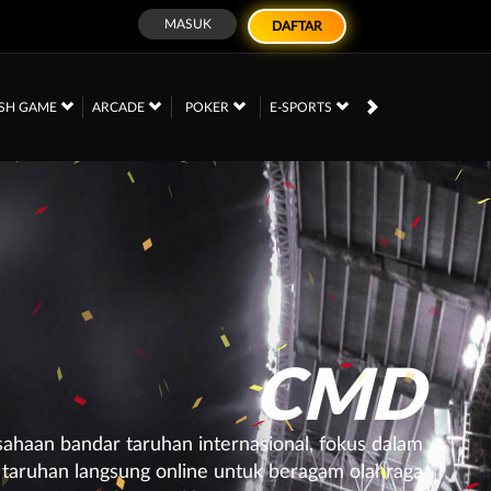
MASUK
DAFTAR
SH GAME
ARCADE
POKER
E-SPORTS
SABUNG AYAM
CMD
sahaan bandar taruhan internasional, fokus dalam
taruhan langsung online untuk beragam olahraga