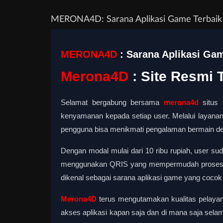
MERONA4D: Sarana Aplikasi Game Terbaik
MERONA4D
: Sarana Aplikasi Ga
Merona4D
: Site Resmi
Selamat bergabung bersama
merona4d
situs
kenyamanan kepada setiap user. Melalui layana
pengguna bisa menikmati pengalaman bermain de
Dengan modal mulai dari 10 ribu rupiah, user sud
menggunakan QRIS yang mempermudah proses tra
dikenal sebagai sarana aplikasi game yang cocok
Merona4D
terus mengutamakan kualitas pelayan
akses aplikasi kapan saja dan di mana saja sela