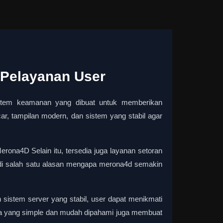
 Pelayanan User
sistem keamanan yang dibuat untuk memberikan
, tampilan modern, dan sistem yang stabil agar
erona4D Selain itu, tersedia juga layanan setoran
di salah satu alasan mengapa merona4d semakin
sistem server yang stabil, user dapat menikmati
muka yang simple dan mudah dipahami juga membuat