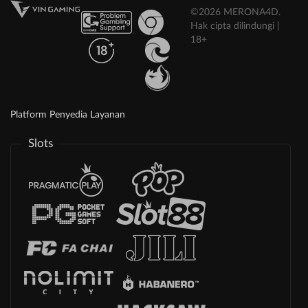
©2026 MERONA4D.
Hak cipta dilindungi |
18+
Platform Penyedia Layanan
Slots