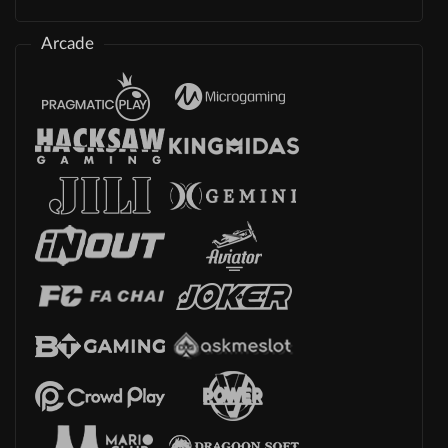
Arcade