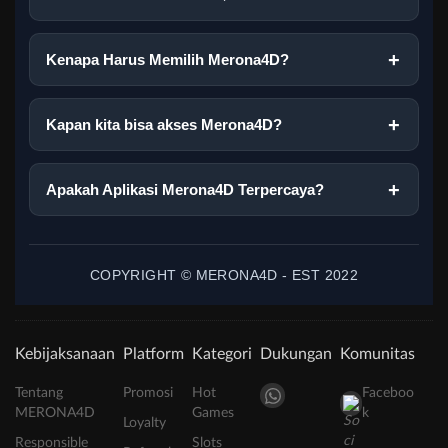
Kenapa Harus Memilih Merona4D?
Kapan kita bisa akses Merona4D?
Apakah Aplikasi Merona4D Terpercaya?
COPYRIGHT © MERONA4D - EST 2022
Kebijaksanaan
Platform
Kategori
Dukungan
Komunitas
Tentang
Promosi
Hot
Faceboo
MERONA4D
Games
k
Loyalty
Responsible
Slots