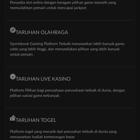
Penyedia slot online dengan beragam pilihan game menarik yang
memudahkan pemain untuk mencapai jackpot
TARUHAN OLAHRAGA
Sportsbook Gaming Platform Terbaik menawarkan lebih banyak game,
odds yang lebih tinggi, dan menyediakan pilihan yang lebih banyak
untuk pemain.
TARUHAN LIVE KASINO
Platform Pilihan bagi perusahaan-perusahaan terbaik di dunia, dengan
pilihan variasi game terbanyak
TARUHAN TOGEL
Platform togel yang menarik dari perusahan terbaik di dunia yang
menawarkan hadiah kemenangan besar