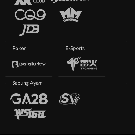
Poker
E-Sports
Sabung Ayam