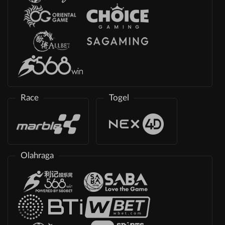
Race
Togel
Olahraga