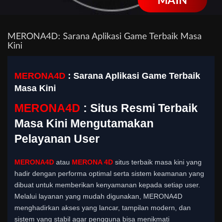
MERONA4D: Sarana Aplikasi Game Terbaik Masa
Kini
MERONA4D
: Sarana Aplikasi Game Terbaik
Masa Kini
MERONA4D
: Situs Resmi Terbaik
Masa Kini Mengutamakan
Pelayanan User
MERONA4D
atau
MERONA 4D
situs terbaik masa kini yang
hadir dengan performa optimal serta sistem keamanan yang
dibuat untuk memberikan kenyamanan kepada setiap user.
Melalui layanan yang mudah digunakan, MERONA4D
menghadirkan akses yang lancar, tampilan modern, dan
sistem yang stabil agar pengguna bisa menikmati