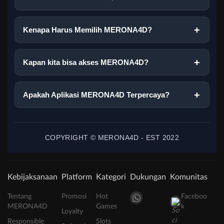
Kenapa Harus Memilih MERONA4D?
Kapan kita bisa akses MERONA4D?
Apakah Aplikasi MERONA4D Terpercaya?
COPYRIGHT © MERONA4D - EST 2022
Kebijaksanaan
Platform
Kategori
Dukungan
Komunitas
Tentang
Promosi
Hot
Faceboo
MERONA4D
Games
k
Loyalty
Responsible
Slots