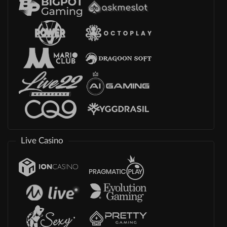
Live Casino