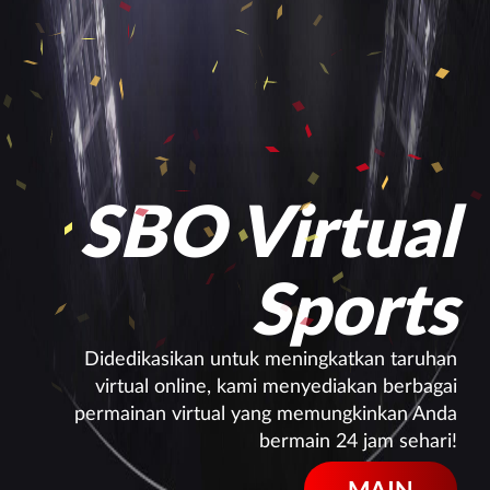
SBO Virtual
Sports
Didedikasikan untuk meningkatkan taruhan
virtual online, kami menyediakan berbagai
permainan virtual yang memungkinkan Anda
bermain 24 jam sehari!
MAIN