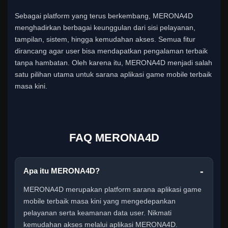
Sebagai platform yang terus berkembang, MERONA4D
menghadirkan berbagai keunggulan dari sisi pelayanan,
tampilan, sistem, hingga kemudahan akses. Semua fitur
dirancang agar user bisa mendapatkan pengalaman terbaik
tanpa hambatan. Oleh karena itu, MERONA4D menjadi salah
satu pilihan utama untuk sarana aplikasi game mobile terbaik
masa kini.
FAQ MERONA4D
Apa itu MERONA4D?
MERONA4D merupakan platform sarana aplikasi game
mobile terbaik masa kini yang mengedepankan
pelayanan serta keamanan data user. Nikmati
kemudahan akses melalui aplikasi MERONA4D.