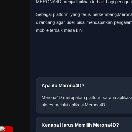
MERONA4D menjadi pilihan terbaik bagi penggu
Sebagai platform yang terus berkembang,Merona
dirancang agar user bisa mendapatkan pengalama
mobile terbaik masa kini.
Apa itu Merona4D?
Merona4D merupakan platform sarana aplikasi
akses melalui aplikasi Merona4D.
Kenapa Harus Memilih Merona4D?