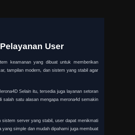
 Pelayanan User
sistem keamanan yang dibuat untuk memberikan
, tampilan modern, dan sistem yang stabil agar
erona4D Selain itu, tersedia juga layanan setoran
di salah satu alasan mengapa merona4d semakin
sistem server yang stabil, user dapat menikmati
muka yang simple dan mudah dipahami juga membuat