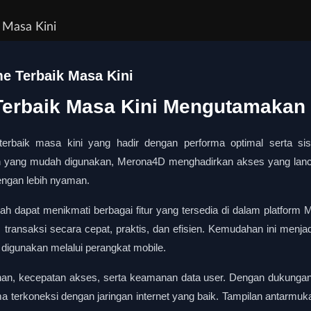
 Masa Kini
me Terbaik Masa Kini
 Terbaik Masa Kini Mengutamakan
 terbaik masa kini yang hadir dengan performa optimal serta 
n yang mudah digunakan, Merona4D menghadirkan akses yang lancar
ngan lebih nyaman.
ah dapat menikmati berbagai fitur yang tersedia di dalam platform M
nsaksi secara cepat, praktis, dan efisien. Kemudahan ini menja
 digunakan melalui perangkat mobile.
an, kecepatan akses, serta keamanan data user. Dengan dukungan 
ma terkoneksi dengan jaringan internet yang baik. Tampilan antar