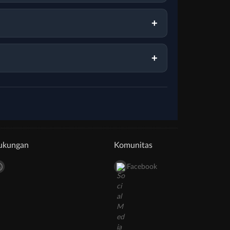
ukungan
Komunitas
Facebook