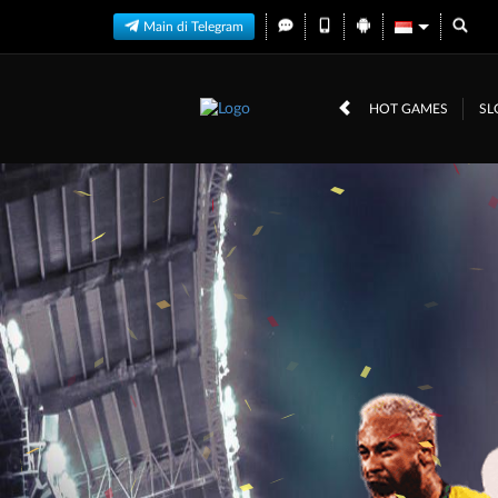
Main di Telegram
HOT GAMES
SL