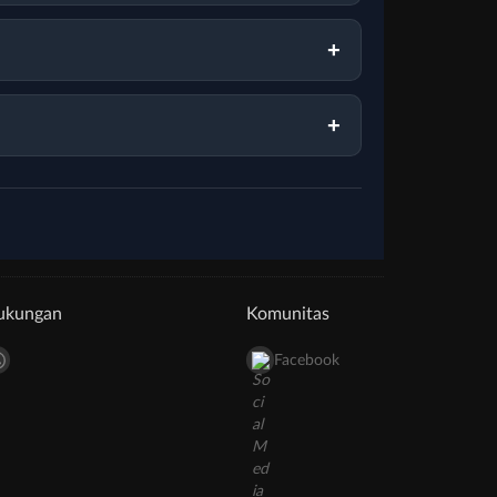
ukungan
Komunitas
Facebook