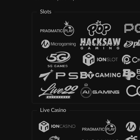
Slots
Live Casino