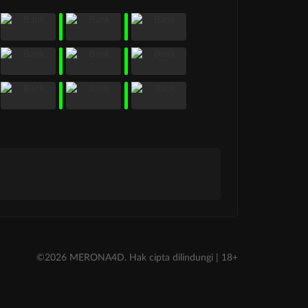
©2026 MERONA4D. Hak cipta dilindungi | 18+