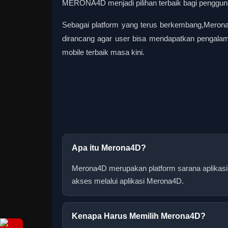
MERONA4D menjadi pilihan terbaik bagi penggu
Sebagai platform yang terus berkembang,Merona
dirancang agar user bisa mendapatkan pengalama
mobile terbaik masa kini.
Apa itu Merona4D?
Merona4D merupakan platform sarana aplikasi
akses melalui aplikasi Merona4D.
Kenapa Harus Memilih Merona4D?