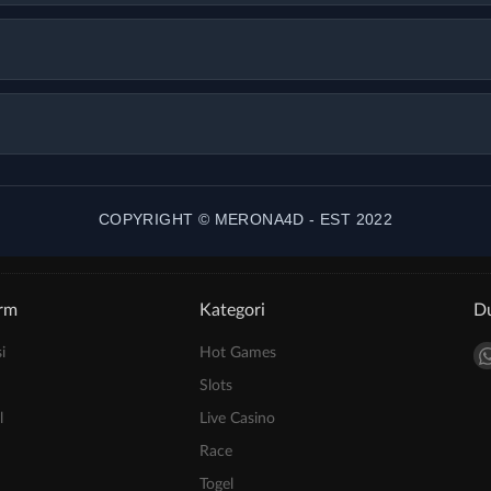
COPYRIGHT © MERONA4D - EST 2022
orm
Kategori
D
i
Hot Games
Slots
l
Live Casino
Race
Togel