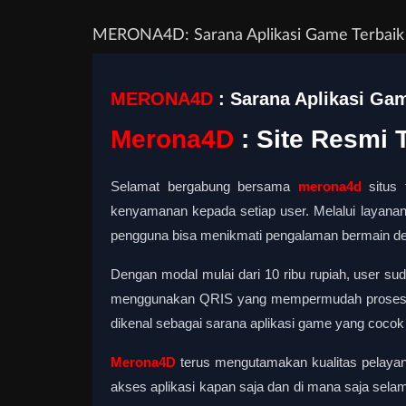
MERONA4D: Sarana Aplikasi Game Terbaik
MERONA4D
: Sarana Aplikasi Ga
Merona4D
: Site Resmi
Selamat bergabung bersama
merona4d
situs
kenyamanan kepada setiap user. Melalui layana
pengguna bisa menikmati pengalaman bermain de
Dengan modal mulai dari 10 ribu rupiah, user sud
menggunakan QRIS yang mempermudah proses tra
dikenal sebagai sarana aplikasi game yang cocok
Merona4D
terus mengutamakan kualitas pelayan
akses aplikasi kapan saja dan di mana saja sela