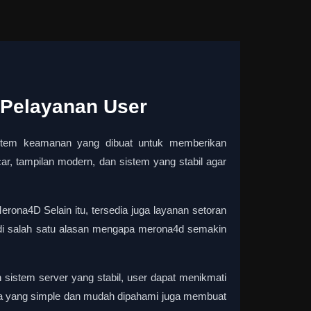
 Pelayanan User
sistem keamanan yang dibuat untuk memberikan
, tampilan modern, dan sistem yang stabil agar
erona4D Selain itu, tersedia juga layanan setoran
di salah satu alasan mengapa merona4d semakin
sistem server yang stabil, user dapat menikmati
muka yang simple dan mudah dipahami juga membuat