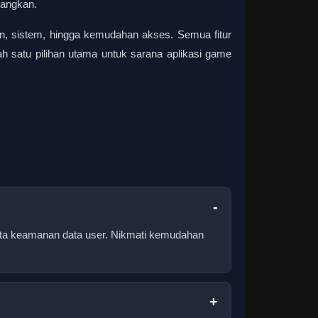
nangkan.
n, sistem, hingga kemudahan akses. Semua fitur
h satu pilihan utama untuk sarana aplikasi game
rta keamanan data user. Nikmati kemudahan