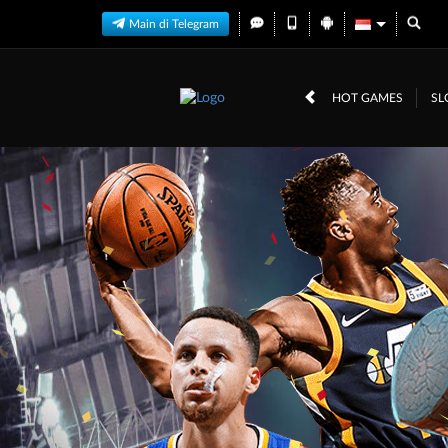
Main di Telegram
HOT GAMES
SL