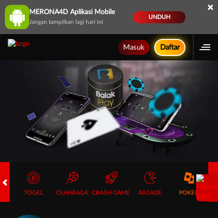
×
MERONA4D Aplikasi Mobile
UNDUH
Jangan tampilkan lagi hari ini
Masuk
Daftar
E
TOGEL
OLAHRAGA
CRASH GAME
ARCADE
POKER
E