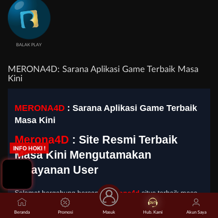
BALAK PLAY
MERONA4D: Sarana Aplikasi Game Terbaik Masa
Kini
MERONA4D
: Sarana Aplikasi Game Terbaik
Masa Kini
Merona4D
: Site Resmi Terbaik
INFO HOKI !
Masa Kini Mengutamakan
Pelayanan User
Selamat bergabung bersama
merona4d
situs terbaik masa
kini yang hadir dengan performa optimal serta sistem
Beranda
Promosi
Masuk
Hub. Kami
Akun Saya
keamanan yang dibuat untuk memberikan kenyamanan