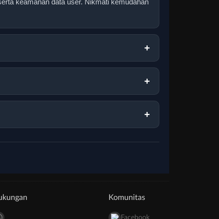
erta keamanan data user. Nikmati kemudahan
ukungan
Komunitas
Facebook