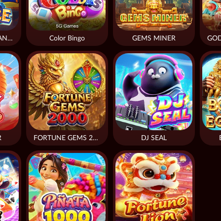
BATTLE OF ALLIANCE
Color Bingo
GEMS MINER
GOD
R
FORTUNE GEMS 2000
DJ SEAL