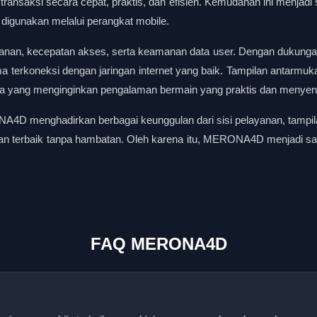
nsaksi secara cepat, praktis, dan efisien. Kemudahan ini menja
 digunakan melalui perangkat mobile.
anan, kecepatan akses, serta keamanan data user. Dengan dukungan 
ma terkoneksi dengan jaringan internet yang baik. Tampilan antar
na yang menginginkan pengalaman bermain yang praktis dan menye
4D menghadirkan berbagai keunggulan dari sisi pelayanan, tampil
n terbaik tanpa hambatan. Oleh karena itu, MERONA4D menjadi sala
FAQ MERONA4D