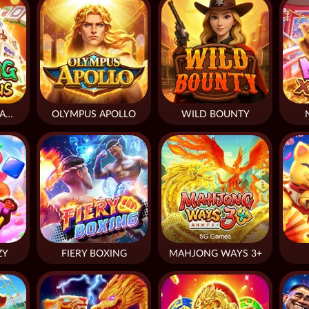
MAHJONG 5 DRAGONS
OLYMPUS APOLLO
WILD BOUNTY
ZY
FIERY BOXING
MAHJONG WAYS 3+