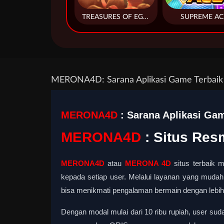
TREASURES OF EGYPT
SUPREME AC
MERONA4D: Sarana Aplikasi Game Terbaik
MERONA4D
: Sarana Aplikasi Ga
MERONA4D
: Situs Re
MERONA4D
atau
MERONA 4D
situs terbaik
kepada setiap user. Melalui layanan yang muda
bisa menikmati pengalaman bermain dengan lebi
Dengan modal mulai dari 10 ribu rupiah, user sud