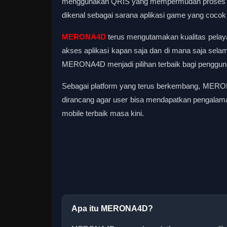
menggunakan QRIS yang mempermudah proses tra
dikenal sebagai sarana aplikasi game yang cocok
MERONA4D
terus mengutamakan kualitas pelay
akses aplikasi kapan saja dan di mana saja sela
MERONA4D menjadi pilihan terbaik bagi penggu
Sebagai platform yang terus berkembang, MERONA
dirancang agar user bisa mendapatkan pengalama
mobile terbaik masa kini.
Apa itu MERONA4D?