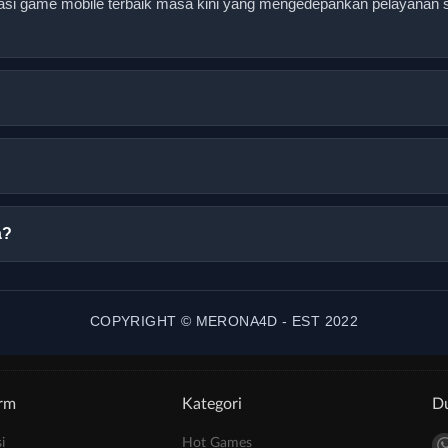
i game mobile terbaik masa kini yang mengedepankan pelayanan s
a?
COPYRIGHT © MERONA4D - EST 2022
orm
Kategori
D
i
Hot Games