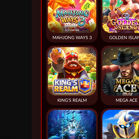
MAHJONG WAYS 3
GOLDEN ISLA
KING'S REALM
MEGA ACE