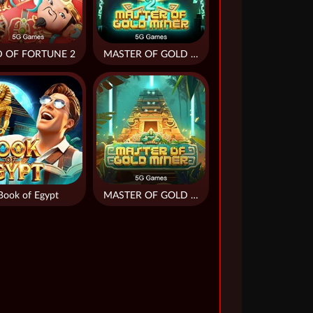
 OF FORTUNE 2
MASTER OF GOLD MINER 2
Book of Egypt
MASTER OF GOLD MINER