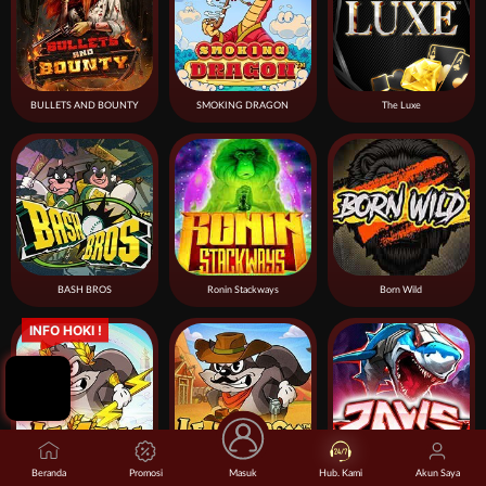
BULLETS AND BOUNTY
SMOKING DRAGON
The Luxe
BASH BROS
Ronin Stackways
Born Wild
INFO HOKI !
Beranda
Promosi
Masuk
Hub. Kami
Akun Saya
LE ZEUS
LE COWBOY
JAWS OF JUSTICE