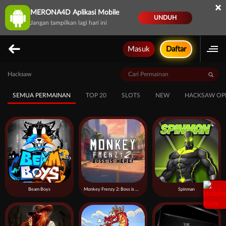
×
MERONA4D Aplikasi Mobile
UNDUH
Jangan tampilkan lagi hari ini
Masuk
Daftar
Hacksaw
SEMUA PERMAINAN
TOP 20
SLOTS
NEW
HACKSAW OP
Beam Boys
Monkey Frenzy 2: Boss is Here!
Spinman