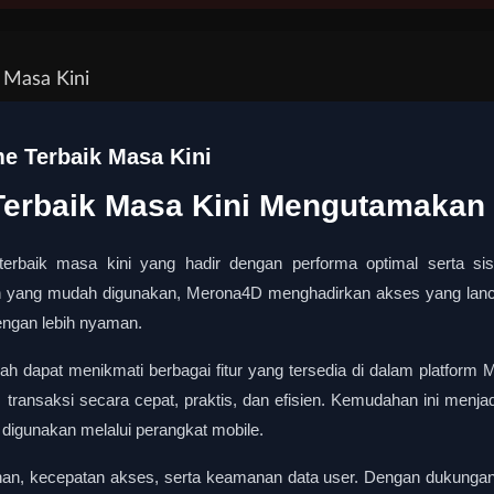
 Masa Kini
me Terbaik Masa Kini
 Terbaik Masa Kini Mengutamakan
 terbaik masa kini yang hadir dengan performa optimal serta 
n yang mudah digunakan, Merona4D menghadirkan akses yang lancar
ngan lebih nyaman.
ah dapat menikmati berbagai fitur yang tersedia di dalam platform M
nsaksi secara cepat, praktis, dan efisien. Kemudahan ini menja
 digunakan melalui perangkat mobile.
an, kecepatan akses, serta keamanan data user. Dengan dukungan 