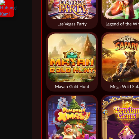
Las Vegas Party
Mayan Gold Hunt
Mega Wild Safa