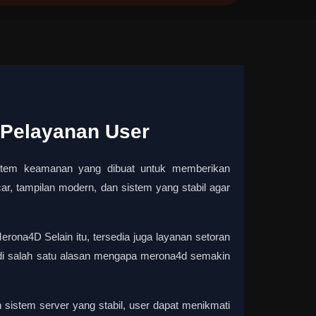
 Pelayanan User
sistem keamanan yang dibuat untuk memberikan
, tampilan modern, dan sistem yang stabil agar
erona4D Selain itu, tersedia juga layanan setoran
di salah satu alasan mengapa merona4d semakin
sistem server yang stabil, user dapat menikmati