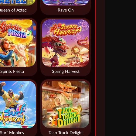
ueen of Aztec
Rave On
Spirits Fiesta
Spring Harvest
Surf Monkey
Taco Truck Delight