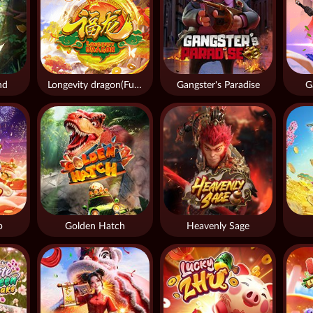
nd
Longevity dragon(Fulong)
Gangster's Paradise
G
p
Golden Hatch
Heavenly Sage