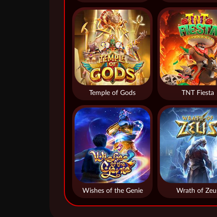
Temple of Gods
TNT Fiesta
Wishes of the Genie
Wrath of Zeu