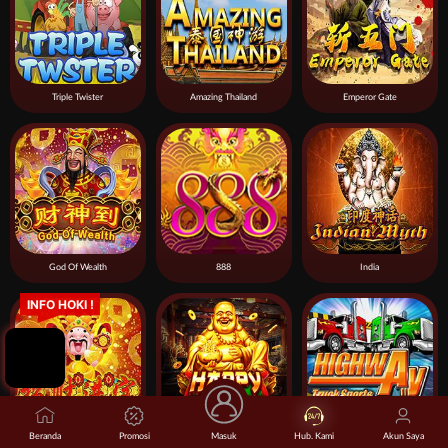
Triple Twister
Amazing Thailand
Emperor Gate
God Of Wealth
888
India
INFO HOKI !
Beranda
Promosi
Masuk
Hub. Kami
Akun Saya
Zhao Cai Jin Bao
Happy Prosperous
Highway King