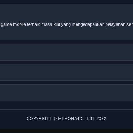
 game mobile terbaik masa kini yang mengedepankan pelayanan se
COPYRIGHT © MERONA4D - EST 2022