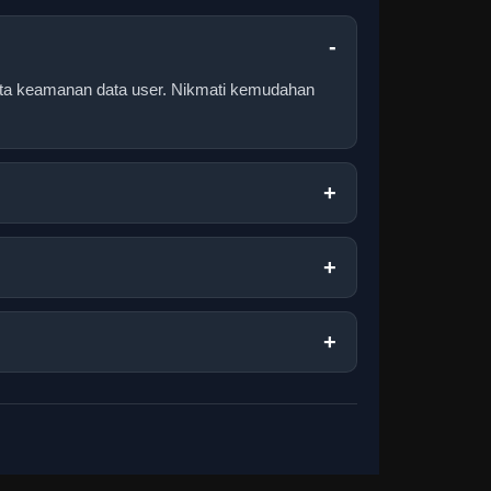
rta keamanan data user. Nikmati kemudahan