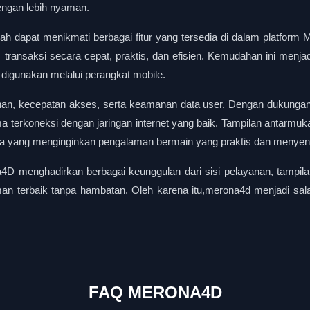
ngan lebih nyaman.
ah dapat menikmati berbagai fitur yang tersedia di dalam platform M
nsaksi secara cepat, praktis, dan efisien. Kemudahan ini menja
 digunakan melalui perangkat mobile.
an, kecepatan akses, serta keamanan data user. Dengan dukungan 
ma terkoneksi dengan jaringan internet yang baik. Tampilan antar
na yang menginginkan pengalaman bermain yang praktis dan menye
4D menghadirkan berbagai keunggulan dari sisi pelayanan, tampila
n terbaik tanpa hambatan. Oleh karena itu,merona4d menjadi sala
FAQ MERONA4D