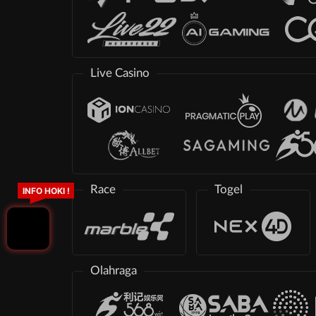
Live Casino
Race
Togel
INFO HOKI !
Olahraga