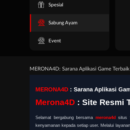
Spesial
Sabung Ayam
Event
MERONA4D: Sarana Aplikasi Game Terbaik
MERONA4D
: Sarana Aplikasi Ga
Merona4D
: Site Resmi
Selamat bergabung bersama
merona4d
situs
kenyamanan kepada setiap user. Melalui layana