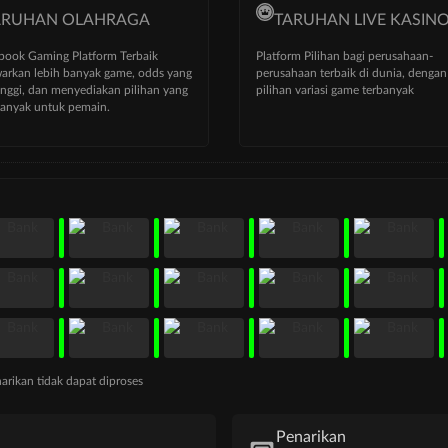
ARUHAN OLAHRAGA
TARUHAN LIVE KASIN
book Gaming Platform Terbaik
Platform Pilihan bagi perusahaan-
rkan lebih banyak game, odds yang
perusahaan terbaik di dunia, dengan
tinggi, dan menyediakan pilihan yang
pilihan variasi game terbanyak
banyak untuk pemain.
arikan tidak dapat diproses
Penarikan