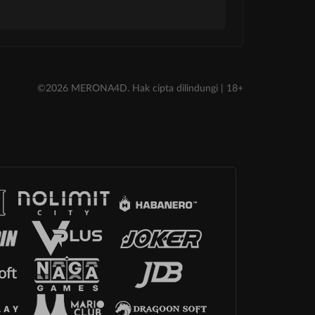
©2026 MERONA4D. Hak cipta dilindungi | 18+