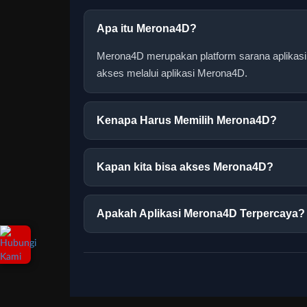
Apa itu Merona4D?
Merona4D merupakan platform sarana aplikasi
akses melalui aplikasi Merona4D.
Kenapa Harus Memilih Merona4D?
Kapan kita bisa akses Merona4D?
Apakah Aplikasi Merona4D Terpercaya?